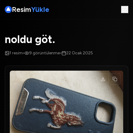
Resim
Yükle
noldu göt.
1
resim
9
görüntülenme
22 Ocak 2025